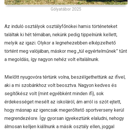
Gólyatábor 2025
Az induló osztályok osztályfőnökei hamis történeteket
találtak ki hét témában, nekünk pedig tippelnünk kellett,
melyik az igazi. Olykor a legnehezebben elképzelhető
történt meg valójában, máskor meg „túl egyértelműnek” tűnt
a megoldás, így nagyon nehéz volt eltalálnunk.
Mielőtt nyugovóra tértünk volna, beszélgethettünk az ifivel,
aki a mi szobánkhoz volt beosztva. Nagyon kedves és
segítőkész volt (mint egyébként minden ifi), sok
érdekességet mesélt az iskoláról, ám arról is szót ejtett,
hogy másnap az igencsak megerőltető sportverseny kerül
megrendezésre. Így gyorsan igyekeztünk elaludni, nehogy
álmosan kelljen kiállnunk a másik osztály ellen, joggal