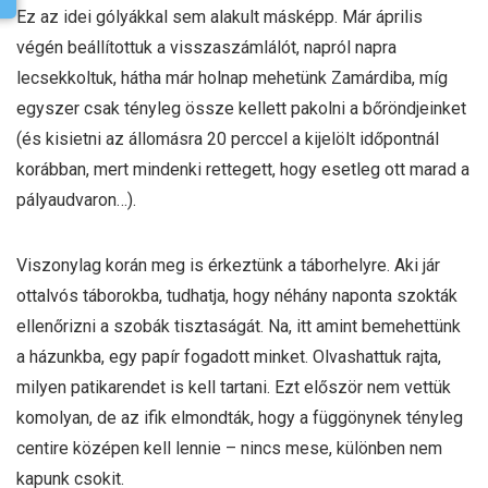
Ez az idei gólyákkal sem alakult másképp. Már április
végén beállítottuk a visszaszámlálót, napról napra
lecsekkoltuk, hátha már holnap mehetünk Zamárdiba, míg
egyszer csak tényleg össze kellett pakolni a bőröndjeinket
(és kisietni az állomásra 20 perccel a kijelölt időpontnál
korábban, mert mindenki rettegett, hogy esetleg ott marad a
pályaudvaron…).
Viszonylag korán meg is érkeztünk a táborhelyre. Aki jár
ottalvós táborokba, tudhatja, hogy néhány naponta szokták
ellenőrizni a szobák tisztaságát. Na, itt amint bemehettünk
a házunkba, egy papír fogadott minket. Olvashattuk rajta,
milyen patikarendet is kell tartani. Ezt először nem vettük
komolyan, de az ifik elmondták, hogy a függönynek tényleg
centire középen kell lennie – nincs mese, különben nem
kapunk csokit.