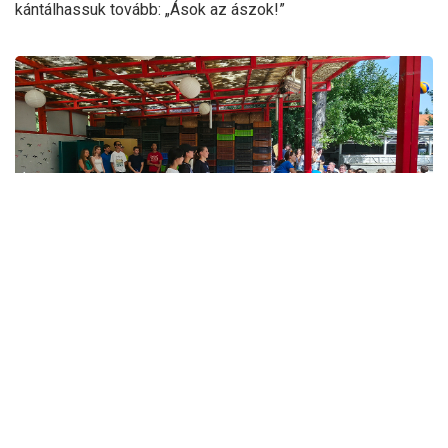
kántálhassuk tovább: „Ások az ászok!”
Gólyatábor 2025
Szerda reggel, két perccel az ágyból kikászálódásunk után
már futottuk is az ígért köröket a házak körül, bár az inkább
hasonlított lassított lajhárversenyre, mint fürge gyerekek