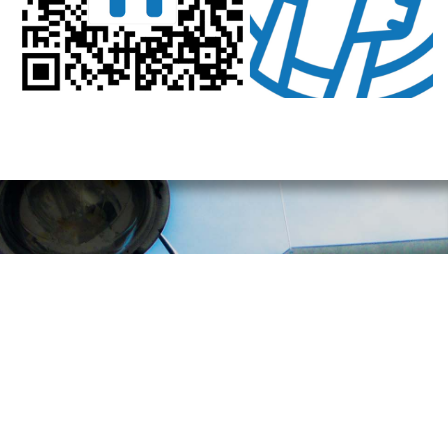
A nyári szünetig hátralévő idő:
VAKÁCIÓ!