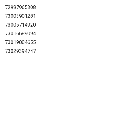
72997965308
73003901281
73005714920
73016689094
73019884655
73029394747
73039467382
73052956425
73056726076
73059101274
73084625146
73090122859
73093672682
73096868192
73111437041
73116538083