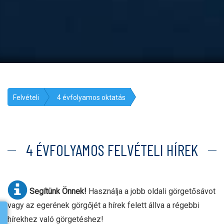
Felvételi
4 évfolyamos oktatás
4 ÉVFOLYAMOS FELVÉTELI HÍREK
Segítünk Önnek!
Használja a jobb oldali görgetősávot
vagy az egerének görgőjét a hírek felett állva a régebbi
hírekhez való görgetéshez!