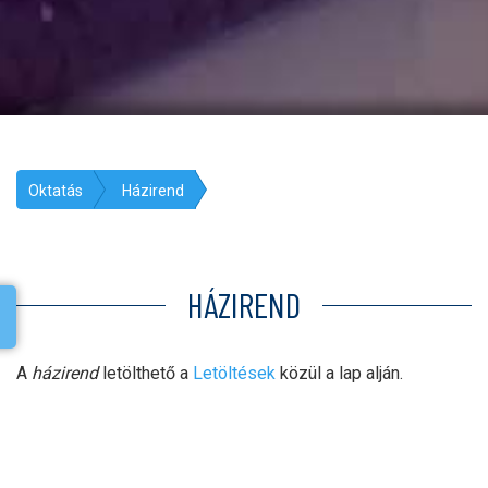
Oktatás
Házirend
HÁZIREND
A
házirend
letölthető a
Letöltések
közül a lap alján.