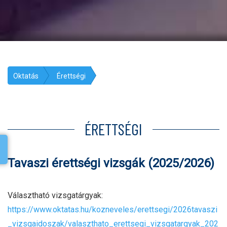
Oktatás
Érettségi
ÉRETTSÉGI
Tavaszi érettségi vizsgák (2025/2026)
Választható vizsgatárgyak:
https://www.oktatas.hu/kozneveles/erettsegi/2026tavaszi
_vizsgaidoszak/valaszthato_erettsegi_vizsgatargyak_202