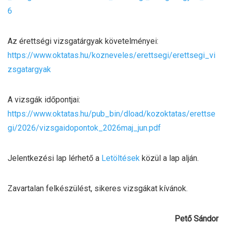
6
Az érettségi vizsgatárgyak követelményei:
https://www.oktatas.hu/kozneveles/erettsegi/erettsegi_vi
zsgatargyak
A vizsgák időpontjai:
https://www.oktatas.hu/pub_bin/dload/kozoktatas/erettse
gi/2026/vizsgaidopontok_2026maj_jun.pdf
Jelentkezési lap lérhető a
Letöltések
közül a lap alján.
Zavartalan felkészülést, sikeres vizsgákat kívánok.
Pető Sándor