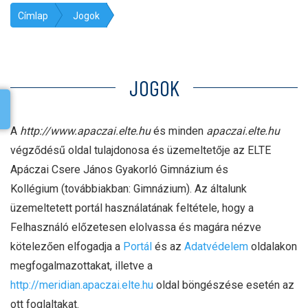
Címlap
Jogok
JOGOK
A
http://www.apaczai.elte.hu
és minden
apaczai.elte.hu
végződésű oldal tulajdonosa és üzemeltetője az ELTE
Apáczai Csere János Gyakorló Gimnázium és
Kollégium (továbbiakban: Gimnázium). Az általunk
üzemeltetett portál használatának feltétele, hogy a
Felhasználó előzetesen elolvassa és magára nézve
kötelezően elfogadja a
Portál
és az
Adatvédelem
oldalakon
megfogalmazottakat, illetve a
http://meridian.apaczai.elte.hu
oldal böngészése esetén az
ott foglaltakat.