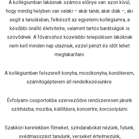
A kollégiumban lakásnak számos előnye van: azon kívül,
hogy mindig helyben van valaki – akár tanár, akár diák –, aki
segít a tanulásban, felkészít az egyetemi kollégiumra, a
későbbi önálló életvitelre, valamint tartós barátságok is
szövődnek. A fővároshoz közelebbi településen lakóknak
nem kell minden nap utazniuk, ezzel pénzt és időt lehet
megtakarítani.
A kollégiumban felszerelt konyha, mosókonyha, konditerem,
számítógépterem áll rendelkezésünkre.
Évfolyami csoportokba szerveződve rendszeresen járunk
színházba, moziba, kiállításra, koncertre, korcsolyázni.
Szakköri keretekben filmeket, színdarabokat nézünk, futunk,
svédmasszást tanulunk, verseket értelmezünk,