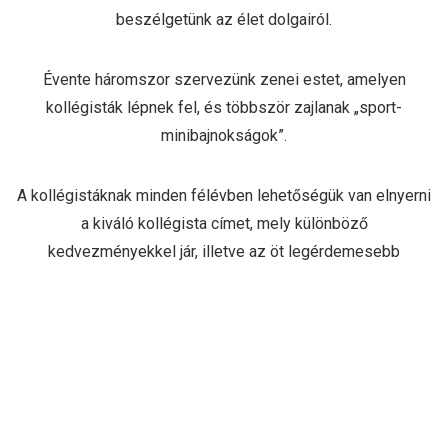
beszélgetünk az élet dolgairól.
Évente háromszor szervezünk zenei estet, amelyen
kollégisták lépnek fel, és többször zajlanak „sport-
minibajnokságok”.
A kollégistáknak minden félévben lehetőségük van elnyerni
a kiváló kollégista címet, mely különböző
kedvezményekkel jár, illetve az öt legérdemesebb
jelentkező ösztöndíjban is részesül.
A kollégiumi élet gazdagabbá teszi a diákéveket.
írták: kollégista fiúk