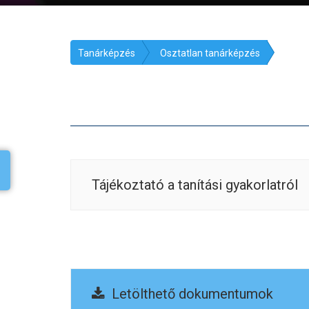
Tanárképzés
Osztatlan tanárképzés
Tájékoztató a tanítási gyakorlatról
Letölthető dokumentumok