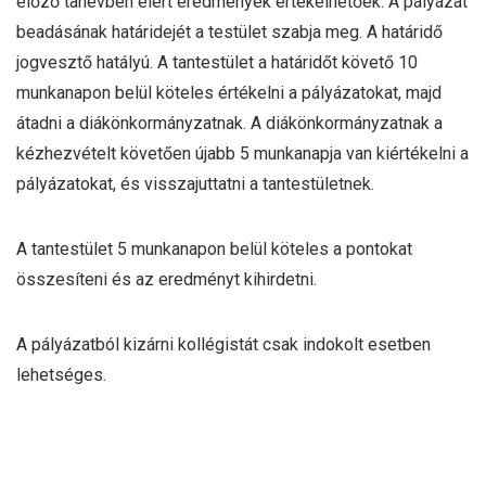
előző tanévben elért eredmények értékelhetőek. A pályázat
beadásának határidejét a testület szabja meg. A határidő
jogvesztő hatályú. A tantestület a határidőt követő 10
munkanapon belül köteles értékelni a pályázatokat, majd
átadni a diákönkormányzatnak. A diákönkormányzatnak a
kézhezvételt követően újabb 5 munkanapja van kiértékelni a
pályázatokat, és visszajuttatni a tantestületnek.
A tantestület 5 munkanapon belül köteles a pontokat
összesíteni és az eredményt kihirdetni.
A pályázatból kizárni kollégistát csak indokolt esetben
lehetséges.
A nyertesek jutalmazása a kollégiumi nevelőtestület a
diákönkormányzat megkérdezésével állapítja meg a