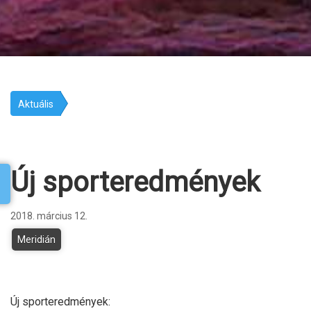
Aktuális
Új sport­eredmények
2018. március 12.
Meridián
Új sporteredmények: