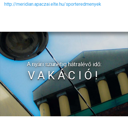
http://meridian.apaczai.elte.hu/sporteredmenyek
A nyári szünetig hátralévő idő:
VAKÁCIÓ!