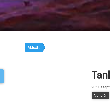
Aktuális
Tan
2023. szept
Meridián