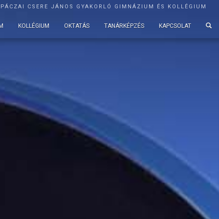
APÁCZAI CSERE JÁNOS GYAKORLÓ GIMNÁZIUM ÉS KOLLÉGIUM
M
KOLLÉGIUM
OKTATÁS
TANÁRKÉPZÉS
KAPCSOLAT