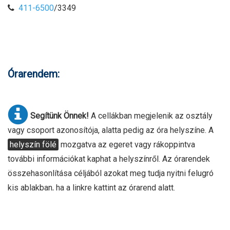
411-6500
/3349
Órarendem:
Segítünk Önnek!
A cellákban megjelenik az osztály
vagy csoport azonosítója, alatta pedig az óra helyszíne. A
helyszín fölé
mozgatva az egeret vagy rákoppintva
további információkat kaphat a helyszínről. Az órarendek
összehasonlítása céljából azokat meg tudja nyitni felugró
kis ablakban, ha a linkre kattint az órarend alatt.
H
K
SZ
CS
P