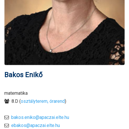
Bakos Enikő
matematika
8.D (
osztályterem, órarend
)
bakos.eniko@apaczai.elte.hu
ebakos@apaczai.elte.hu