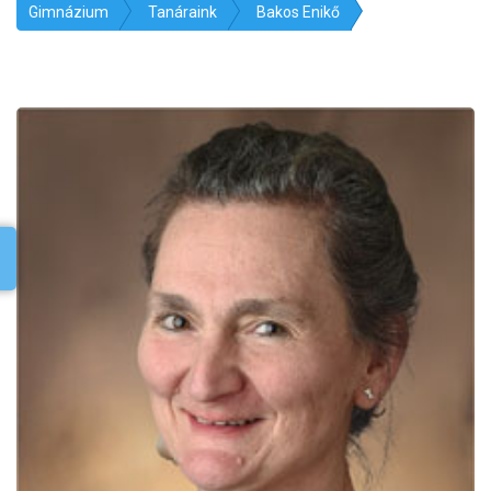
Gimnázium
Tanáraink
Bakos Enikő