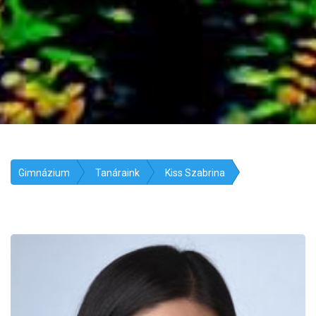
Gimnázium
Tanáraink
Kiss Szabrina