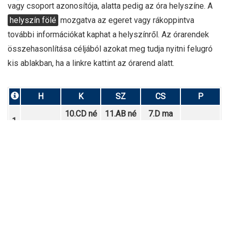
vagy csoport azonosítója, alatta pedig az óra helyszíne. A
helyszín fölé
mozgatva az egeret vagy rákoppintva
további információkat kaphat a helyszínről. Az órarendek
összehasonlítása céljából azokat meg tudja nyitni felugró
kis ablakban, ha a linkre kattint az órarend alatt.
H
K
SZ
CS
P
10.CD né
11.AB né
7.D ma
1.
424.
236.
302.
7.D ma
10.AB né
7.D ma
2.
302.
426.
302.
12.AB né
11.AB né
7.D ma
10.CD né
3.
433.
237.
302.
238.
10.AB né
10.AB né
12.AB né
12.AB né
4.
237.
426.
238.
236.