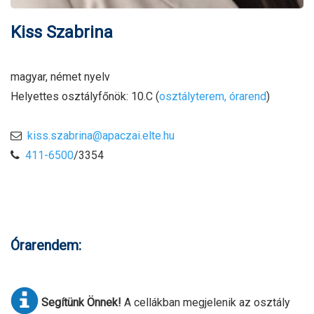
Kiss Szabrina
magyar, német nyelv
Helyettes osztályfőnök: 10.C (
osztályterem, órarend
)
kiss.szabrina@apaczai.elte.hu
411-6500
/3354
Órarendem:
Segítünk Önnek!
A cellákban megjelenik az osztály